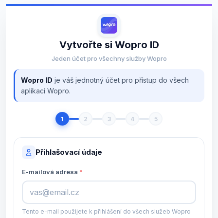
Vytvořte si Wopro ID
Jeden účet pro všechny služby Wopro
Wopro ID
je váš jednotný účet pro přístup do všech
aplikací Wopro.
1
2
3
4
5
Přihlašovací údaje
E-mailová adresa
Tento e-mail použijete k přihlášení do všech služeb Wopro